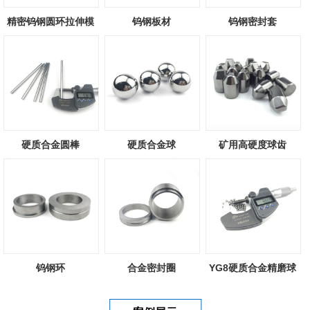
精密钨钢圆环拉伸模
钨钢板材
钨钢密封套
硬质合金圆棒
硬质合金球
矿用高硬度球齿
钨钢环
合金密封圈
YG8硬质合金精磨球