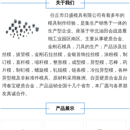
关于我们
任丘市日盛模具有限公司有着多年的
模具制作经验，是集生产销售于一体的
生产型企业。座落于华北油田会战道雁
翎工业园区南区。主要从事硬质合金、
金刚石模具，刀具的生产；产品涉及拉
丝模，拔管模，金刚石拉丝模，金银首饰拉丝模，涂粉模，制
订模，直杆模，缩杆模，整形模，成型模，异型模，芯棒，药
片模，制钉模，螺旋模，轧辊模，链条模，冷拉异型模，各种
异型模及非标准件模具。原材料采用株洲、自贡硬质合金及台
湾春宝硬质合金，产品远销全国十几个省市，本厂愿与各界朋
友真诚合作。
产品展示
公司秉承“顾客至上，锐意进取”的经营理念，坚持“客户至
上”的原则为...
[查看详情]