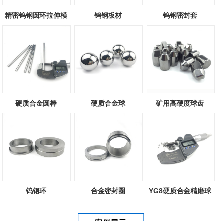
精密钨钢圆环拉伸模
钨钢板材
钨钢密封套
硬质合金圆棒
硬质合金球
矿用高硬度球齿
钨钢环
合金密封圈
YG8硬质合金精磨球