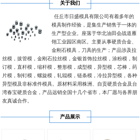
关于我们
任丘市日盛模具有限公司有着多年的
模具制作经验，是集生产销售于一体的
生产型企业。座落于华北油田会战道雁
翎工业园区南区。主要从事硬质合金、
金刚石模具，刀具的生产；产品涉及拉
丝模，拔管模，金刚石拉丝模，金银首饰拉丝模，涂粉模，制
订模，直杆模，缩杆模，整形模，成型模，异型模，芯棒，药
片模，制钉模，螺旋模，轧辊模，链条模，冷拉异型模，各种
异型模及非标准件模具。原材料采用株洲、自贡硬质合金及台
湾春宝硬质合金，产品远销全国十几个省市，本厂愿与各界朋
友真诚合作。
产品展示
公司秉承“顾客至上，锐意进取”的经营理念，坚持“客户至
上”的原则为...
[查看详情]